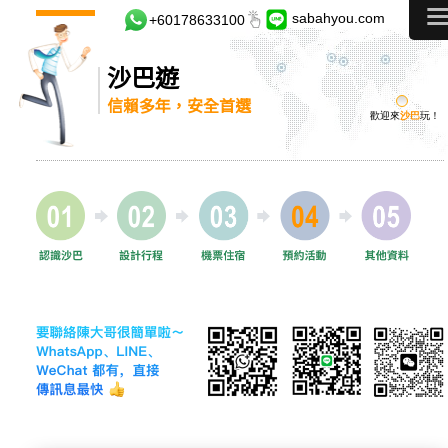
sabahyou.com
+60178633100
沙巴遊
信賴多年，安全首選
歡迎來
沙巴
玩！