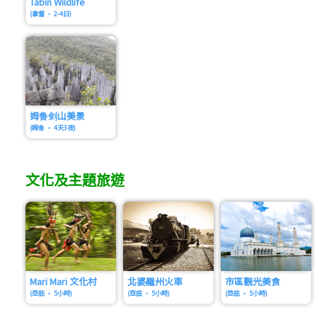
Tabin Wildlife
(拿督 • 2-4日)
姆鲁剑山美景
(姆鲁 • 4天3夜)
文化及主題旅遊
Mari Mari 文化村
北婆羅州火車
市區觀光美食
(亞庇 • 5小時)
(亞庇 • 5小時)
(亞庇 • 5小時)