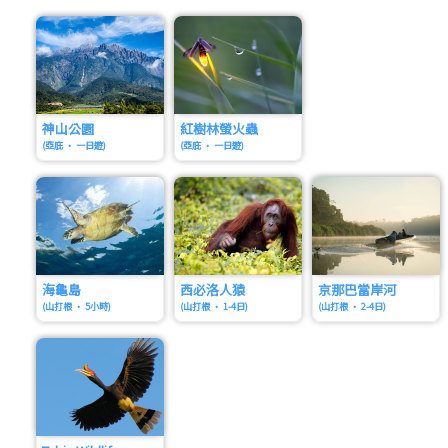
神山公園
紅樹林螢火蟲
(亞庇 • 一日遊)
(亞庇 • 一日遊)
海龜島
西必洛人猿
京那巴當岸河
(山打根 • 5小時)
(山打根 • 1-4日)
(山打根 • 2-4日)