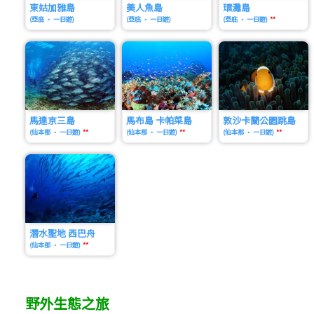
東姑加雅島
美人魚島
環灘島
(亞庇 • 一日遊)
(亞庇 • 一日遊)
(亞庇 • 一日遊)
**
馬達京三島
馬布島 卡帕菜島
敦沙卡蘭公園跳島
(仙本那 • 一日遊)
**
(仙本那 • 一日遊)
**
(仙本那 • 一日遊)
**
潛水聖地 西巴舟
(仙本那 • 一日遊)
**
野外生態之旅