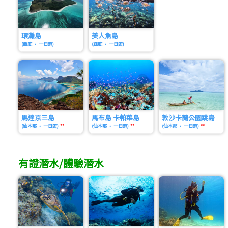
環灘島
美人魚島
(亞庇 • 一日遊)
(亞庇 • 一日遊)
馬達京三島
馬布島 卡帕菜島
敦沙卡蘭公園跳島
(仙本那 • 一日遊)
**
(仙本那 • 一日遊)
**
(仙本那 • 一日遊)
**
有證潛水/體驗潛水