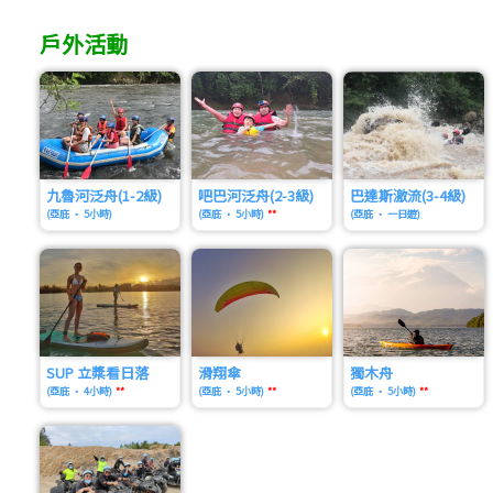
戶外活動
九魯河泛舟(1-2級)
吧巴河泛舟(2-3級)
巴達斯激流(3-4級)
(亞庇 • 5小時)
(亞庇 • 5小時)
**
(亞庇 • 一日遊)
SUP 立槳看日落
滑翔傘
獨木舟
(亞庇 • 4小時)
**
(亞庇 • 5小時)
**
(亞庇 • 5小時)
**