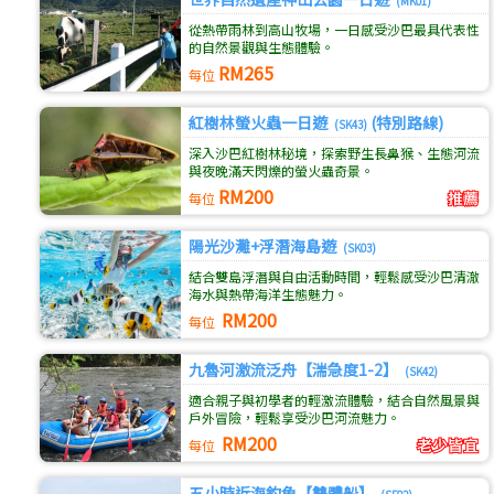
(MK01)
從熱帶雨林到高山牧場，一日感受沙巴最具代表性
的自然景觀與生態體驗。
RM265
每位
紅樹林螢火蟲一日遊
(特別路線)
(SK43)
深入沙巴紅樹林秘境，探索野生長鼻猴、生態河流
與夜晚滿天閃爍的螢火蟲奇景。
RM200
每位
陽光沙灘+浮潛海島遊
(SK03)
結合雙島浮潛與自由活動時間，輕鬆感受沙巴清澈
海水與熱帶海洋生態魅力。
RM200
每位
九魯河激流泛舟【湍急度1-2】
(SK42)
適合親子與初學者的輕激流體驗，結合自然風景與
戶外冒險，輕鬆享受沙巴河流魅力。
RM200
每位
五小時近海釣魚【雙體船】