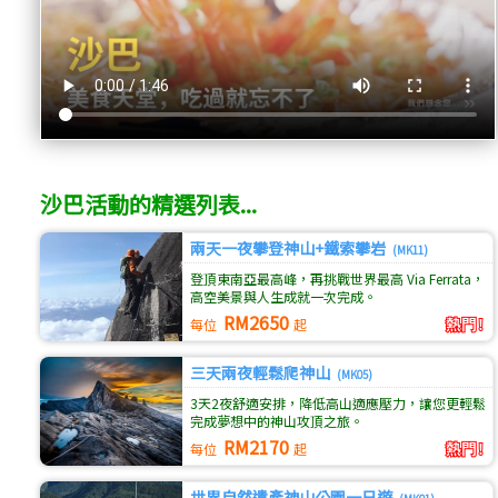
沙巴活動的精選列表...
兩天一夜攀登神山+鐵索攀岩
(MK11)
登頂東南亞最高峰，再挑戰世界最高 Via Ferrata，
高空美景與人生成就一次完成。
RM2650
每位
起
三天兩夜輕鬆爬神山
(MK05)
3天2夜舒適安排，降低高山適應壓力，讓您更輕鬆
完成夢想中的神山攻頂之旅。
RM2170
每位
起
世界自然遺產神山公園一日遊