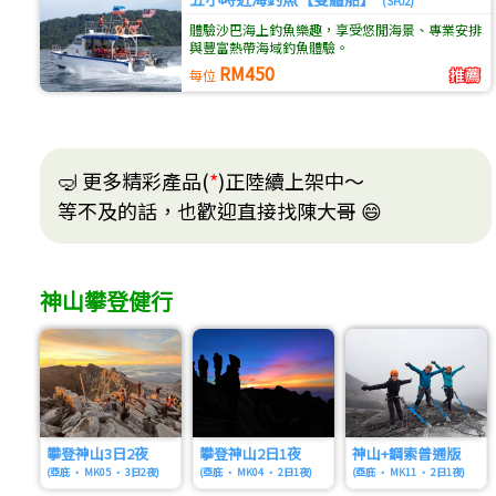
(SF02)
體驗沙巴海上釣魚樂趣，享受悠閒海景、專業安排
與豐富熱帶海域釣魚體驗。
RM450
每位
🤿 更多精彩產品(
*
)正陸續上架中～
等不及的話，也歡迎直接找陳大哥 😄
神山攀登健行
攀登神山3日2夜
攀登神山2日1夜
神山+鋼索普通版
(亞庇 • MK05 • 3日2夜)
(亞庇 • MK04 • 2日1夜)
(亞庇 • MK11 • 2日1夜)