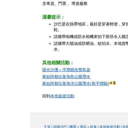
含車資、門票 、導遊服務
溫馨提示：
沙巴是在熱帶地區，最好是穿著輕便，穿
鞋。
請攜帶相機或防水相機來拍下那些令人難
請攜帶大陽油或防晒油、蚊怕水、本地貨
水。
其他相關活動：
陽光沙灘＋浮潛餵魚雙島遊
東姑阿都拉曼海島公園潛水
東姑阿都拉曼海洋公園潛水(新手體驗)
回到
本地旅遊活動
主頁
|
認識沙巴
|
機票＋酒店＋租車
|
本地旅遊活動
|
站