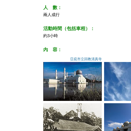
人 數：
兩人成行
活動時間（包括車程）：
約3小時
內 容：
亞庇市立回教清真寺