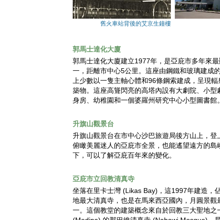
舊火車站背後的艾京生鐘樓
郭馬士達化大廈
郭馬士達化大廈建立1977年，是亞庇市多年來
一，距離市中心5公里。這座由鋼鐵和玻璃建成的
上少數以一隻主軸心體和96條鋼索建成，呈現輻
築物。這座高聳閃亮的高塔內設有大劇院、小型
身房、幼稚園和一個婆羅州研究中心小型圖書館
升旗山觀景台
升旗山觀景台在市中心沙巴旅遊局後方山上，登
俯瞰美麗迷人的亞庇市全景，也能遙望遠方的島
下，可以了解亞庇百年來的變化。
亞庇市立回教清真寺
坐落在里卡士灣 (Likas Bay)，這1997年建造
地最大清真寺，也是在馬來西亞國內，月圓景觀
一。這個教堂的建築概念來自於回教三大聖地之