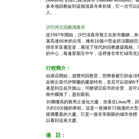
(Medina) 的那巴維清真寺 (Nabawi Mosqu
多本地回教徒到這個清真寺來祈禱，它一次可以
人。
沙巴州立回教清真寺
從1997年開始，沙巴清真寺聳立在新市蘭鎭，
著高達66米的尖塔，擁有16個小型金拱頂圍繞
得非常富麗堂皇，展現了現代的回教建築風格。
的中心，每逢星期五中午，這裡會非常忙碌而充
行程簡介：
由酒店開始，遊覽州回教堂，您將會被它的金頂
反映出當代伊斯蘭的建築特色，並且可以容納5
著是到亞庇升旗山，可瞭望亞庇市的全景，並可
南中國海了，盡在眼前。
30層樓高的敦馬士達化大廈，坐落在Likas灣，
大約10分鐘的車程。這是一座擁有72個邊的大
玻璃覆蓋的大廈。它是一座非常顯眼的城市坐標
以看到這座大廈。
備 註：